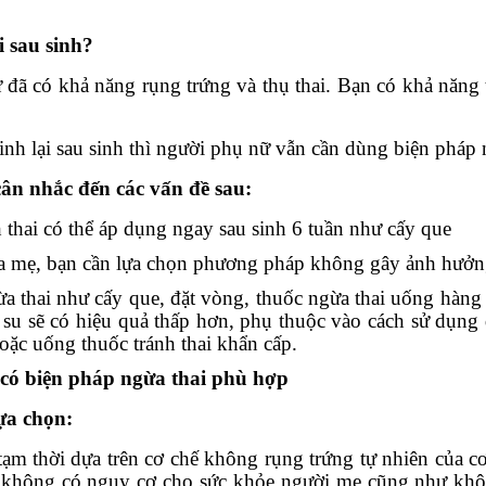
 sau sinh?
đã có khả năng rụng trứng và thụ thai. Bạn có khả năng th
nh lại sau sinh thì người phụ nữ vẫn cần dùng biện pháp 
cân nhắc đến các vấn đề sau:
thai có thể áp dụng ngay sau sinh 6 tuần như cấy que
a mẹ, bạn cần lựa chọn phương pháp không gây ảnh hưởn
 thai như cấy que, đặt vòng, thuốc ngừa thai uống hàng 
 su sẽ có hiệu quả thấp hơn, phụ thuộc vào cách sử dụng 
oặc uống thuốc tránh thai khẩn cấp.
ỉ có biện pháp ngừa thai phù hợp
ựa chọn:
ạm thời dựa trên cơ chế không rụng trứng tự nhiên của c
, không có nguy cơ cho sức khỏe người mẹ cũng như khô