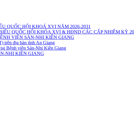
ỂU QUỐC HỘI KHOÁ XVI NĂM 2026-2031
IỂU QUỐC HỘI KHÓA XVI & HĐND CÁC CẤP NHIỆM KỲ 20
ỆNH VIỆN SẢN-NHI KIÊN GIANG
trên địa bàn tỉnh An Giang
 tại Bệnh viện Sản-Nhi Kiên Giang
N-NHI KIÊN GIANG