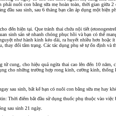
ạn phải nuôi con bằng sữa mẹ hoàn toàn, thời gian giữa 
áng đầu sau sinh, sau 6 tháng bạn cần áp dụng một biện p
o đến hiện tại. Que tránh thai chứa nội tiết (etonogestre
an sinh sản sẽ nhanh chóng phục hồi và bạn có thể mang t
 nguyệt như hành kinh kéo dài, ra huyết nhiều hơn hoặc í
, thay đổi tâm trạng. Các tác dụng phụ sẽ tự ổn định và t
 tử cung, cho hiệu quả ngừa thai cao lên đến 10 năm, c
dụng cho những trường hợp rong kinh, cường kinh, thống k
 ngay sau sinh, bất kể bạn có nuôi con bằng sữa mẹ hay k
tin: Thời điểm bắt đầu sử dụng thuốc phụ thuộc vào việc
ống sau sinh 21 ngày.