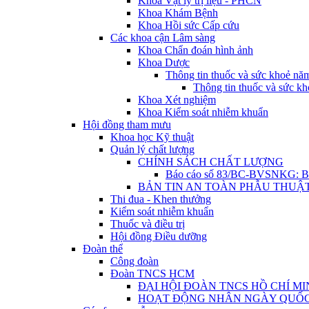
Khoa Vật lý trị liệu - PHCN
Khoa Khám Bệnh
Khoa Hồi sức Cấp cứu
Các khoa cận Lâm sàng
Khoa Chẩn đoán hình ảnh
Khoa Dược
Thông tin thuốc và sức khoẻ nă
Thông tin thuốc và sức kh
Khoa Xét nghiệm
Khoa Kiểm soát nhiễm khuẩn
Hội đồng tham mưu
Khoa học Kỹ thuật
Quản lý chất lượng
CHÍNH SÁCH CHẤT LƯỢNG
Báo cáo số 83/BC-BVSNKG: Báo 
BẢN TIN AN TOÀN PHẪU THUẬ
Thi đua - Khen thưởng
Kiểm soát nhiễm khuẩn
Thuốc và điều trị
Hội đồng Điều dưỡng
Đoàn thể
Công đoàn
Đoàn TNCS HCM
ĐẠI HỘI ĐOÀN TNCS HỒ CHÍ MI
HOẠT ĐỘNG NHÂN NGÀY QUỐC TẾ