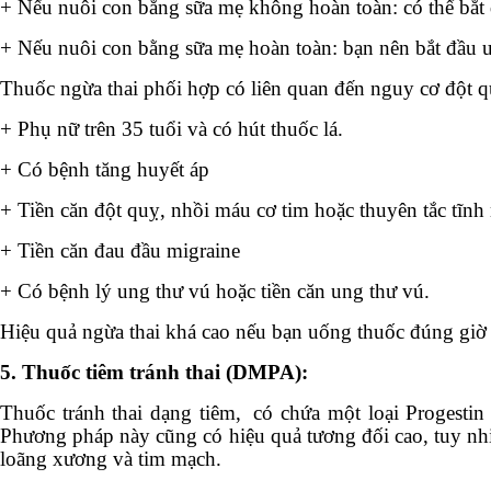
+ Nếu nuôi con bằng sữa mẹ không hoàn toàn: có thể bắt 
+ Nếu nuôi con bằng sữa mẹ hoàn toàn: bạn nên bắt đầu u
Thuốc ngừa thai phối hợp có liên quan đến nguy cơ đột 
+ Phụ nữ trên 35 tuổi và có hút thuốc lá.
+ Có bệnh tăng huyết áp
+ Tiền căn đột quỵ, nhồi máu cơ tim hoặc thuyên tắc tĩnh
+ Tiền căn đau đầu migraine
+ Có bệnh lý ung thư vú hoặc tiền căn ung thư vú.
Hiệu quả ngừa thai khá cao nếu bạn uống thuốc đúng gi
5. Thuốc tiêm tránh thai (DMPA):
Thuốc tránh thai dạng tiêm,
có chứa một loại Progestin
Phương pháp này cũng có hiệu quả tương đối cao, tuy nhi
loãng xương và tim mạch.