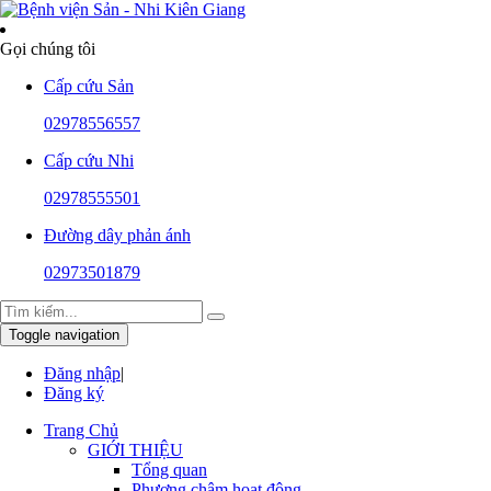
Gọi chúng tôi
Cấp cứu Sản
02978556557
Cấp cứu Nhi
02978555501
Đường dây phản ánh
02973501879
Toggle navigation
Đăng nhập
|
Đăng ký
Trang Chủ
GIỚI THIỆU
Tổng quan
Phương châm hoạt động