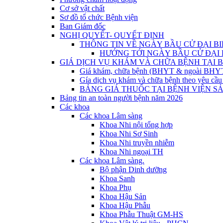
Cơ sở vật chất
Sơ đồ tổ chức Bệnh viện
Ban Giám đốc
NGHỊ QUYẾT- QUYẾT ĐỊNH
THÔNG TIN VỀ NGÀY BẦU CỬ ĐẠI BI
HƯỚNG TỚI NGÀY BẦU CỬ ĐẠI B
GIÁ DỊCH VỤ KHÁM VÀ CHỮA BỆNH TẠI B
Giá khám, chữa bệnh (BHYT & ngoài BHYT) 
Gía dịch vụ khám và chữa bệnh theo yêu cầu
BẢNG GIÁ THUỐC TẠI BỆNH VIỆN SẢ
Bảng tin an toàn người bệnh năm 2026
Các khoa
Các khoa Lâm sàng
Khoa Nhi nội tổng hợp
Khoa Nhi Sơ Sinh
Khoa Nhi truyền nhiễm
Khoa Nhi ngoại TH
Các khoa Lâm sàng.
Bộ phận Dinh dưỡng
Khoa Sanh
Khoa Phụ
Khoa Hậu Sản
Khoa Hậu Phẫu
Khoa Phẫu Thuật GM-HS