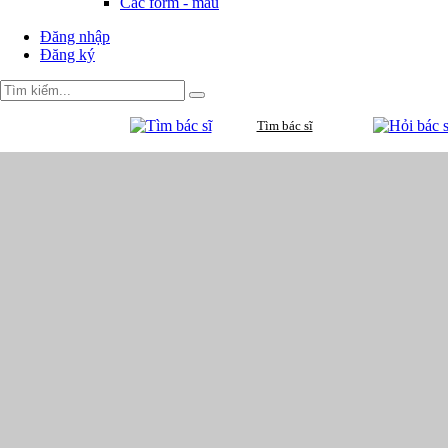
Các form - mẫu
Đăng nhập
Đăng ký
Tìm bác sĩ