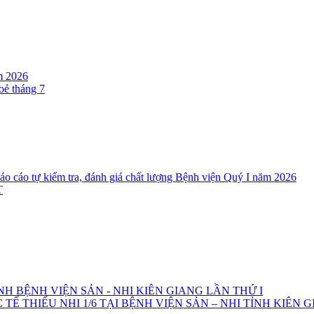
m 2026
oẻ tháng 7
cáo tự kiểm tra, đánh giá chất lượng Bệnh viện Quý I năm 2026
T
NH BỆNH VIỆN SẢN - NHI KIÊN GIANG LẦN THỨ I
 THIẾU NHI 1/6 TẠI BỆNH VIỆN SẢN – NHI TỈNH KIÊN 