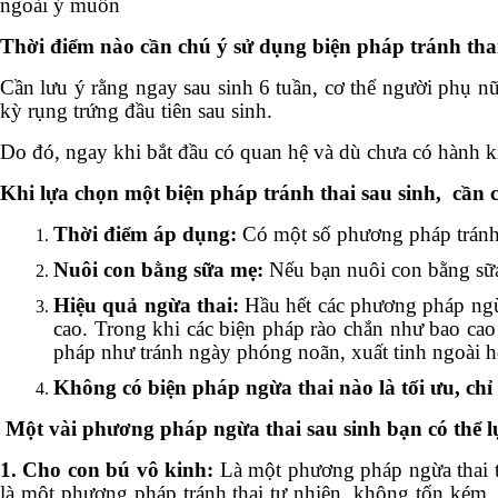
ngoài ý muốn
Thời điểm nào cần chú ý sử dụng biện pháp tránh thai
Cần lưu ý rằng ngay sau sinh 6 tuần, cơ thể người phụ nữ 
kỳ rụng trứng đầu tiên sau sinh.
Do đó, ngay khi bắt đầu có quan hệ và dù chưa có hành ki
Khi lựa chọn một biện pháp tránh thai sau sinh, cần 
Thời điểm áp dụng:
Có một số phương pháp tránh 
Nuôi con bằng sữa mẹ:
Nếu bạn nuôi con bằng sữ
Hiệu quả ngừa thai:
Hầu hết các phương pháp ngừa
cao. Trong khi các biện pháp rào chắn như bao cao
pháp như tránh ngày phóng noãn, xuất tinh ngoài h
Không có biện pháp ngừa thai nào là tối ưu, ch
Một vài phương pháp ngừa thai sau sinh bạn có thể l
1. Cho con bú vô kinh:
Là một phương pháp ngừa thai t
là một phương pháp tránh thai tự nhiên, không tốn kém