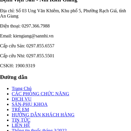
uyền
Địa chỉ: Số 03 Ung Văn Khiêm, Khu phố 5, Phường Rạch Giá, tỉnh
goại
An Giang
g.
Điện thoại: 0297.366.7988
nh
Email: kiengiang@sannhi.vn
Cấp cứu Sản: 0297.855.6557
ản
hẫu
Cấp cứu Nhi: 0297.855.5501
Thuật
CSKH: 1900.9319
trị
Đường dẫn
 Bệnh
ức Cấp
Trang Chủ
CÁC PHÒNG CHỨC NĂNG
 sàng
DỊCH VỤ
đoán
SẢN-PHỤ KHOA
TRẺ EM
HƯỚNG DẪN KHÁCH HÀNG
 tin
TIN TỨC
và sức
LIÊN HỆ
năm
Thông tin thuốc tháng 3/2022