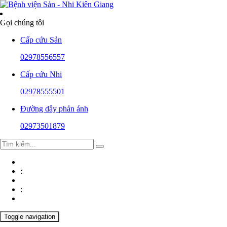
Gọi chúng tôi
Cấp cứu Sản
02978556557
Cấp cứu Nhi
02978555501
Đường dây phản ánh
T
02973501879
ĐẠI
I
M
:
ỚI
U CỬ
:
 &
Toggle navigation
C