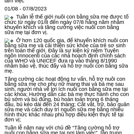
làm việc”
01/08 - 07/8/2023
Tuần lễ thế giới nuôi con bằng sữa mẹ được tổ
chức từ ngày 01/8 đến ngày 07/8 hằng năm nhằm
khuyến khích và tăng cường việc nuôi con bằng
sữa mẹ tại đơn vị.
Ở hơn 120 quốc gia, để khuyến khích nuôi con
bằng sữa mẹ và cải thiện sức khỏe của trẻ sơ sinh
trên toàn thế giới. Đây là sự kiện kỷ niệm Tuyên
ngôn Innocenti của các nhà hoạch định chính sách
của WHO và UNICEF đưa ra vào tháng 8/1990
nhằm bảo vệ, thúc đẩy và hỗ trợ nuôi con bằng sữa
mẹ.
Tăng cường các hoạt động tư vấn, hỗ trợ nuôi con
bằng sữa mẹ cho phụ nữ mang thai và bà mẹ sau
sinh, người nhà về lợi ích nuôi con bằng sữa mẹ tại
các khoa; Hướng dẫn các bà mẹ thực hành cho con
bú sớm và bú đúng, bú hoàn toàn trong 6 tháng
đầu, bú kéo dài đến 24 tháng; Cắt vắt, trữ, bảo quản
sữa mẹ và cách duy trì nguồn sữa mẹ bằng nhiều
hình thức khác nhau phù hợp điều kiện thực tế tại
đơn vị;
Tuần lễ năm nay với chủ đề “Tăng cường hỗ trợ
nuôi con bằng sữa mẹ tại nơi làm việc”, tập trung