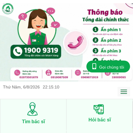
Gọi chúng tôi
Thứ Năm, 6/8/2026
22
:
15
:
10
Togg
navi
Hỏi bác sĩ
Tìm bác sĩ