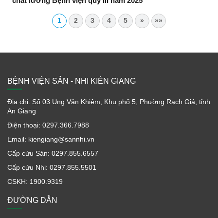
chất lương Bệnh viện quý III năm 2025
1
2
3
4
5
»
»»
BỆNH VIỆN SẢN - NHI KIÊN GIANG
Địa chỉ: Số 03 Ung Văn Khiêm, Khu phố 5, Phường Rạch Giá, tỉnh
An Giang
Điện thoại: 0297.366.7988
Email: kiengiang@sannhi.vn
Cấp cứu Sản: 0297.855.6557
Cấp cứu Nhi: 0297.855.5501
CSKH: 1900.9319
ĐƯỜNG DẪN