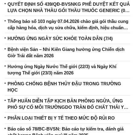
QUYẾT ĐỊNH SỐ 439/QĐ-BVSNKG PHÊ DUYỆT KẾT QUẢ
LỰA CHỌN NHÀ THẦU GÓI THẦU THUỐC GENERIC (07
MẶT HÀNG) – BỆNH VIỆN SẢN-NHI KIÊN GIANG GIAI
Thống báo số 103 ngày 07.04.2026 chào giá gói thầu cung
ĐOẠN 2025–2027.
cấp hàng hóa, dịch vụ sửa chữa, kiểm định, hiệu chuẩn
TBYT năm 2026 tại BVSN Kiên Giang
HƯỞNG ỨNG NGÀY SỨC KHỎE TOÀN DÂN (7/4)
Bệnh viện Sản – Nhi Kiên Giang hưởng ứng Chiến dịch
Giờ Trái đất năm 2026
Hưởng ứng Ngày Nước Thế giới (22/3) và Ngày Khí
tượng Thế giới (23/3) năm 2026
PHÒNG CHỐNG BỆNH THỦY ĐẬU TRONG TRƯỜNG
HỌC
TÂP HUẤN DIỄN TẬP KỊCH BẢN PHÒNG NGỪA, ỨNG
PHÓ SỰ CỐ MÔI TRƯỜNGDO TRÀN ĐỔ CHẤT THẢI Y
TẾ TẠI KHU LƯU GIỮ
PHÂN LOẠI THIẾT BỊ Y TẾ THEO MỨC ĐỘ RỦI RO
Báo cáo số 78/BC-BVSN: Báo cáo tự kiểm tra, đánh giá