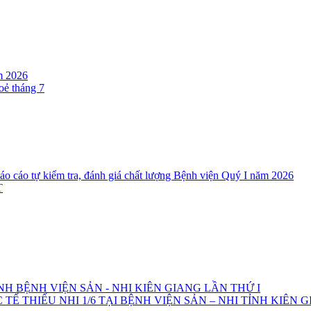
m 2026
oẻ tháng 7
cáo tự kiểm tra, đánh giá chất lượng Bệnh viện Quý I năm 2026
T
NH BỆNH VIỆN SẢN - NHI KIÊN GIANG LẦN THỨ I
 THIẾU NHI 1/6 TẠI BỆNH VIỆN SẢN – NHI TỈNH KIÊN 