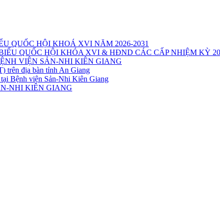
ỂU QUỐC HỘI KHOÁ XVI NĂM 2026-2031
IỂU QUỐC HỘI KHÓA XVI & HĐND CÁC CẤP NHIỆM KỲ 20
ỆNH VIỆN SẢN-NHI KIÊN GIANG
trên địa bàn tỉnh An Giang
 tại Bệnh viện Sản-Nhi Kiên Giang
N-NHI KIÊN GIANG