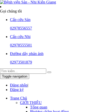
Gọi chúng tôi
Cấp cứu Sản
02978556557
Cấp cứu Nhi
02978555501
Đường dây phản ánh
02973501879
Toggle navigation
Đăng nhập
|
Đăng ký
Trang Chủ
GIỚI THIỆU
Tổng quan
Phương châm hoạt động