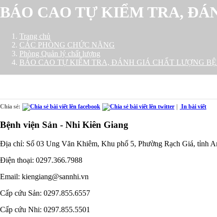
BÁO CAO TỰ KIỂM TRA, ĐÁ
Trang chủ
CÁC PHÒNG CHỨC NĂNG
Phòng Quản lý chất lượng
BÁO CAO TỰ KIỂM TRA, ĐÁNH GIÁ CHẤT LƯỢNG BỆ
Chia sẻ:
|
In bài viết
Bệnh viện Sản - Nhi Kiên Giang
Địa chỉ: Số 03 Ung Văn Khiêm, Khu phố 5, Phường Rạch Giá, tỉnh A
Điện thoại: 0297.366.7988
Email: kiengiang@sannhi.vn
Cấp cứu Sản: 0297.855.6557
Cấp cứu Nhi: 0297.855.5501