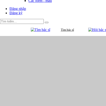
Các form - mẫu
Đăng nhập
Đăng ký
Tìm bác sĩ