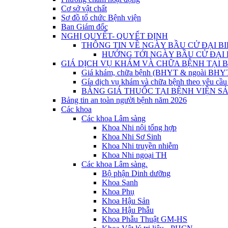
Cơ sở vật chất
Sơ đồ tổ chức Bệnh viện
Ban Giám đốc
NGHỊ QUYẾT- QUYẾT ĐỊNH
THÔNG TIN VỀ NGÀY BẦU CỬ ĐẠI BI
HƯỚNG TỚI NGÀY BẦU CỬ ĐẠI B
GIÁ DỊCH VỤ KHÁM VÀ CHỮA BỆNH TẠI B
Giá khám, chữa bệnh (BHYT & ngoài BHYT) 
Gía dịch vụ khám và chữa bệnh theo yêu cầu
BẢNG GIÁ THUỐC TẠI BỆNH VIỆN SẢ
Bảng tin an toàn người bệnh năm 2026
Các khoa
Các khoa Lâm sàng
Khoa Nhi nội tổng hợp
Khoa Nhi Sơ Sinh
Khoa Nhi truyền nhiễm
Khoa Nhi ngoại TH
Các khoa Lâm sàng.
Bộ phận Dinh dưỡng
Khoa Sanh
Khoa Phụ
Khoa Hậu Sản
Khoa Hậu Phẫu
Khoa Phẫu Thuật GM-HS