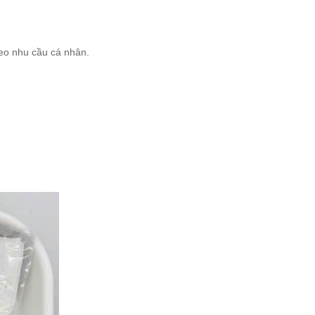
NH VIỆN NĂM 2026 QUÝ 1
 TẠI BỆNH VIỆN SẢN – NHI TỈNH KIÊN GIANG
eo nhu cầu cá nhân.
NH VIỆN NĂM 2026 QUÝ 2