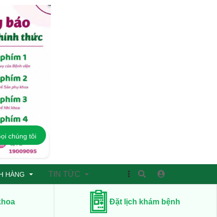
ọi chúng tôi
TIN TỨC
H HÀNG
khoa
Đặt lịch khám bệnh