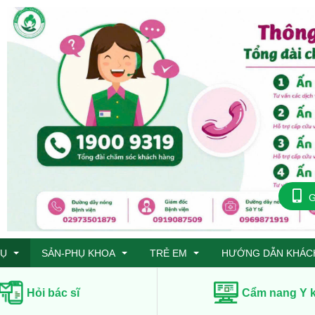
G
VỤ
SẢN-PHỤ KHOA
TRẺ EM
HƯỚNG DẪN KHÁC
Hỏi bác sĩ
Cẩm nang Y 