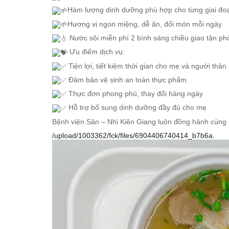
Hàm lượng dinh dưỡng phù hợp cho từng giai đoạn
BÁO CAO TỰ KIỂM TRA,
Hương vị ngon miệng, dễ ăn, đổi món mỗi ngày
Nước sôi miễn phí 2 bình sáng chiều giao tận ph
Ưu điểm dịch vụ:
Tiện lợi, tiết kiệm thời gian cho mẹ và người thân
Đảm bảo vệ sinh an toàn thực phẩm
Thực đơn phong phú, thay đổi hàng ngày
Hỗ trợ bổ sung dinh dưỡng đầy đủ cho mẹ
Bệnh viện Sản – Nhi Kiên Giang luôn đồng hành cùng
/upload/1003362/fck/files/6904406740414_b7b6a.