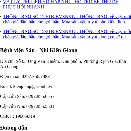
VẬT LÝ TRỊ LIỆU HÔ HẤP NHI – HỖ TRỢ BÉ THỞ DỄ,
PHỤC HỒI NHANH
THÔNG BÁO SỐ 159/TB-BVSNKG : THÔNG BÁO: về việc mời
chào giá đấu thầu cho gói thầu: Mua sắm vật tư y tế phụ kiện, linh
kiện thiết bị y tế sử dụng 24 tháng tại Bệnh viện Sản-Nhi Kiên
THÔNG BÁO SỐ 158/TB-BVSNKG : THÔNG BÁO: về việc mời
Giang
chào giá đấu thầu cho gói thầu: Mua sắm vật tư y tế dụng cụ sử dụng
24 tháng tại Bệnh viện Sản-Nhi Kiên Giang
Bệnh viện Sản - Nhi Kiên Giang
Địa chỉ: Số 03 Ung Văn Khiêm, Khu phố 5, Phường Rạch Giá, tỉnh
An Giang
Điện thoại: 0297.366.7988
Email: kiengiang@sannhi.vn
Cấp cứu Sản: 0297.855.6557
Cấp cứu Nhi: 0297.855.5501
CSKH: 1900.9319
Đường dẫn