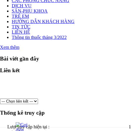
CÁC PHÒNG CHỨC NĂNG
DỊCH VỤ
SẢN-PHỤ KHOA
TRẺ EM
HƯỚNG DẪN KHÁCH HÀNG
TIN TỨC
LIÊN HỆ
Thông tin thuốc tháng 3/2022
Xem thêm
Bài viết gần đây
Liên kết
Thống kê truy cập
Lượt truy cập hiện tại :
1