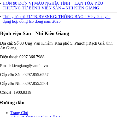
HƠN 90 ĐƠN VỊ MÁU NGHĨA TÌNH – LAN TỎA YÊU
 năm
THƯƠNG TỪ BỆNH VIỆN SẢN – NHI KIÊN GIANG
AN
Thông báo số 71/TB-BVSNKG: THÔNG BÁO " Về việc tuyển
ẪU
dụng hợp đồng lao động năm 2025"
ưởng
khuẩn
Bệnh viện Sản - Nhi Kiên Giang
ỡng
Địa chỉ: Số 03 Ung Văn Khiêm, Khu phố 5, Phường Rạch Giá, tỉnh
An Giang
M
Điện thoại: 0297.366.7988
ĐOÀN
CHÍ
Email: kiengiang@sannhi.vn
NH
- NHI
Cấp cứu Sản: 0297.855.6557
NG
Cấp cứu Nhi: 0297.855.5501
I
NG
CSKH: 1900.9319
ÀY
Đường dẫn
 1/6
 VIỆN
Trang Chủ
N