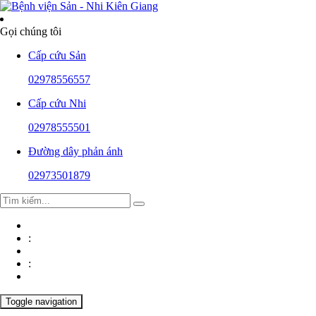
Gọi chúng tôi
Cấp cứu Sản
02978556557
Cấp cứu Nhi
02978555501
Đường dây phản ánh
T
02973501879
ĐẠI
I
M
:
ỚI
U CỬ
:
 &
Toggle navigation
C