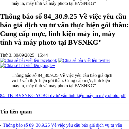
uyền
goại
Thông báo số 84_30.9.25 Về việc yêu cầu
báo giá dịch vụ tư vấn thực hiện gói thầu:
g.
nh
Cung cấp mực, linh kiện máy in, máy
tính và máy photo tại BVSNKG"
ản
hẫu
Thứ 3, 30/09/2025
|
15:44
Thuật
|
trị
Thông báo số 84_30.9.25 Về việc yêu cầu báo giá dịch
vụ tư vấn thực hiện gói thầu: Cung cấp mực, linh kiện
 Bệnh
máy in, máy tính và máy photo tại BVSNKG"
ức Cấp
84_TB_BVSNKG YCBG dv tư vấn linh kiện máy in máy photo.pdf
 sàng
đoán
Tin liên quan
 tin
và sức
Thông báo số 89_30.9.25 Về việc yêu cầu báo giá dịch vụ tư vấn
năm